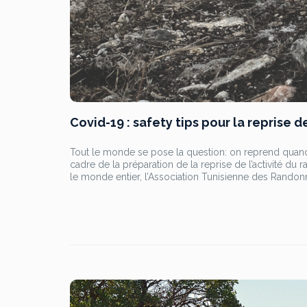
n
o
t
t
o
e
e
k
r
r
e
s
Covid-19 : safety tips pour la reprise
t
Tout le monde se pose la question: on reprend quan
cadre de la préparation de la reprise de l’activité d
le monde entier, l’Association Tunisienne des Randonne