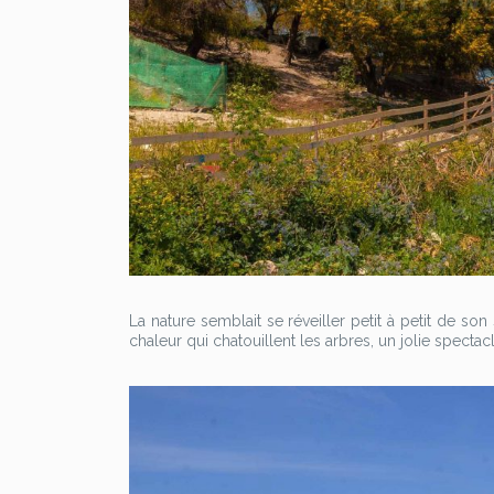
La nature semblait se réveiller petit à petit de so
chaleur qui chatouillent les arbres, un jolie spectacl