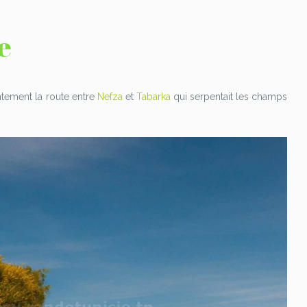
e
entement la route entre
Nefza
et
Tabarka
qui serpentait les champs