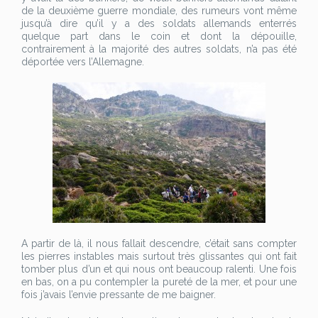
de la deuxième guerre mondiale, des rumeurs vont même
jusqu’à dire qu’il y a des soldats allemands enterrés
quelque part dans le coin et dont la dépouille,
contrairement à la majorité des autres soldats, n’a pas été
déportée vers l’Allemagne.
A partir de là, il nous fallait descendre, c’était sans compter
les pierres instables mais surtout très glissantes qui ont fait
tomber plus d’un et qui nous ont beaucoup ralenti. Une fois
en bas, on a pu contempler la pureté de la mer, et pour une
fois j’avais l’envie pressante de me baigner.