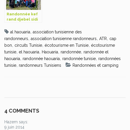
Randonnée kef
rand djebel sidi
abderrahmen
,
al haouaria
association tunisienne des
,
,
,
randonneurs
association tunisienne randonneurs
ATR
cap
,
,
,
bon
circuits Tunisie
écotourisme en Tunisie
écotourisme
,
,
,
,
tunisie
el haouaria
Haouaria
randonnée
randonnée el
,
,
,
haouaria
randonnée haouaria
randonnée tunisie
randonnées
,
tunisie
randonneurs Tunisiens
Randonnées et camping
4 COMMENTS
Hazem says:
9 juin 2014