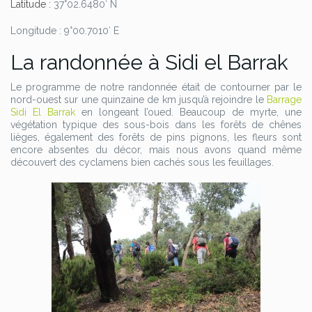
Latitude :
37°02.6480′ N
Longitude : 9°00.7010′ E
La randonnée à Sidi el Barrak
Le programme de notre randonnée était de contourner par le
nord-ouest sur une quinzaine de km jusqu’à rejoindre le
Barrage
Sidi El Barrak
en longeant l’oued. Beaucoup de myrte, une
végétation typique des sous-bois dans les forêts de chênes
lièges, également des forêts de pins pignons, les fleurs sont
encore absentes du décor, mais nous avons quand même
découvert des cyclamens bien cachés sous les feuillages.