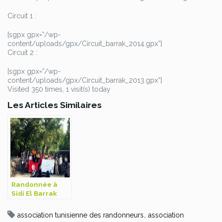
Circuit 1 :
[sgpx gpx=”/wp-
content/uploads/gpx/Circuit_barrak_2014.gpx”]
Circuit 2 :
[sgpx gpx=”/wp-
content/uploads/gpx/Circuit_barrak_2013.gpx”]
Visited 350 times, 1 visit(s) today
Les Articles Similaires
Randonnée à
Sidi El Barrak
,
association tunisienne des randonneurs
association