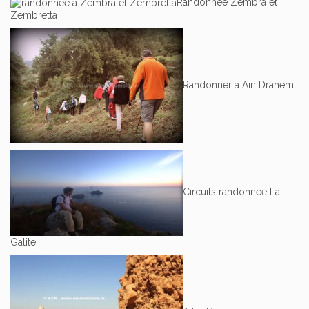
Randonnée Zembra et
Zembretta
Randonner a Ain Drahem
Circuits randonnée La
Galite