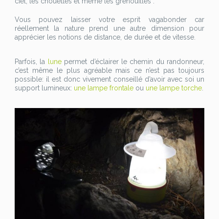
ciel, les chouettes et même les grenouilles .
Vous pouvez laisser votre esprit vagabonder car
réellement la nature prend une autre dimension pour
apprécier les notions de distance, de durée et de vitesse.
Parfois, la
lune
permet d’éclairer le chemin du randonneur,
c’est même le plus agréable mais ce n’est pas toujours
possible: il est donc vivement conseillé d’avoir avec soi un
support lumineux:
une lampe frontale
ou
une lampe torche
.