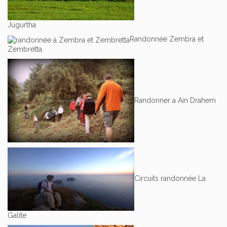
Jugurtha
Randonnée Zembra et
Zembretta
Randonner a Ain Drahem
Circuits randonnée La
Galite