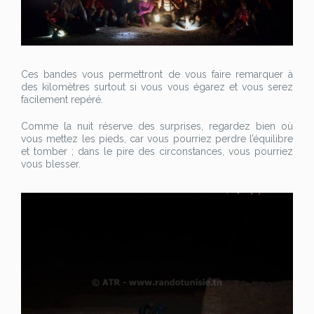
Ces bandes vous permettront de vous faire remarquer à
des kilomètres surtout si vous vous égarez et vous serez
facilement repéré.
Comme la nuit réserve des surprises, regardez bien où
vous mettez les pieds, car vous pourriez perdre l’équilibre
et tomber ; dans le pire des circonstances, vous pourriez
vous blesser.