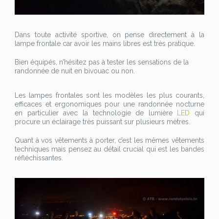
Dans toute activité sportive, on pense directement à la
lampe frontale car avoir les mains libres est très pratique.
Bien équipés, n’hésitez pas à tester les sensations de la
randonnée de nuit en bivouac ou non.
Les lampes frontales sont les modèles les plus courants,
efficaces et ergonomiques pour une randonnée nocturne
en particulier avec la technologie de lumière
LED
qui
procure un éclairage très puissant sur plusieurs mètres.
Quant à vos vêtements à porter, c’est les mêmes vêtements
techniques mais pensez au détail crucial qui est les bandes
réfléchissantes.