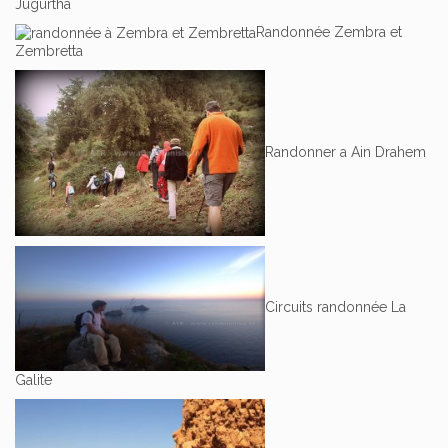
Jugurtha
Randonnée Zembra et
Zembretta
Randonner a Ain Drahem
Circuits randonnée La
Galite