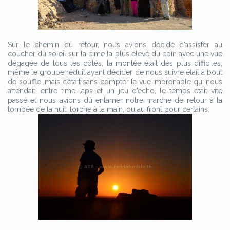
Sur le chemin du retour, nous avions décidé d’assister au
coucher du soleil sur la cime la plus élevé du coin avec une vue
dégagée de tous les côtés, la montée était des plus difficiles,
même le groupe réduit ayant décider de nous suivre était à bout
de souffle, mais c’était sans compter la vue imprenable qui nous
attendait, entre time laps et un jeu d’écho, le temps était vite
passé et nous avions dû entamer notre marche de retour à la
tombée de la nuit, torche à la main, ou au front pour certains.