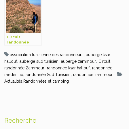
Circuit
randonnée
Toujane
,
association tunisienne des randonneurs
auberge ksar
,
,
,
hallouf
auberge sud tunisien
auberge zammour
Circuit
,
,
randonnée Zammour
randonnée ksar hallouf
randonnée
,
,
medenine
randonnée Sud Tunisien
randonnée zammour
,
Actualités
Randonnées et camping
Recherche