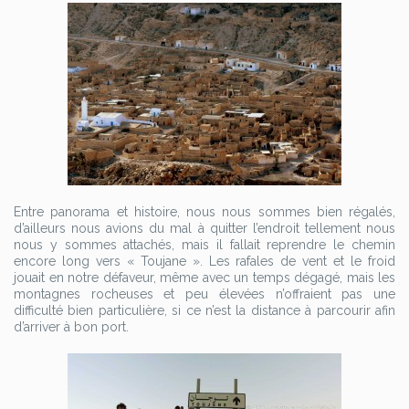
Entre panorama et histoire, nous nous sommes bien régalés,
d’ailleurs nous avions du mal à quitter l’endroit tellement nous
nous y sommes attachés, mais il fallait reprendre le chemin
encore long vers « Toujane ». Les rafales de vent et le froid
jouait en notre défaveur, même avec un temps dégagé, mais les
montagnes rocheuses et peu élevées n’offraient pas une
difficulté bien particulière, si ce n’est la distance à parcourir afin
d’arriver à bon port.