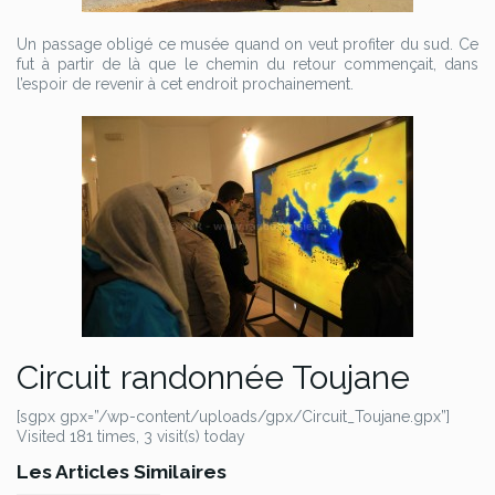
Un passage obligé ce musée quand on veut profiter du sud. Ce
fut à partir de là que le chemin du retour commençait, dans
l’espoir de revenir à cet endroit prochainement.
Circuit randonnée Toujane
[sgpx gpx=”/wp-content/uploads/gpx/Circuit_Toujane.gpx”]
Visited 181 times, 3 visit(s) today
Les Articles Similaires