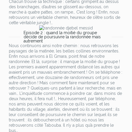
Chacun trouve sa technique : certains grimpent au dessus
des branchages, d’autres se glissent au-dessous, on
marche à quatre pattes, on rampe… C’est long ! Enfin, nous
retrouvons un véritable chemin, heureux de s’être sortis de
cette véritable jungle !…
Episode 2 : quand la moitié du groupe
décide de poursuivre la randonnée mais
autrement
Nous continuons ainsi notre chemin : nous retrouvons les
paysages de la matinée, les belles collines environnantes.
Enfin nous arrivons à El Gmara, point final de notre
randonnée. Et là, surprise : il manque la moitié du groupe !
Les premiers avaient apparemment distancé les autres qui
avaient pris un mauvais embranchement ! On se téléphone :
effectivement, une douzaine de randonneurs ont pris une
autre direction ! Mais comment faire maintenant pour se
retrouver ? Quelques-uns partent à leur recherche, mais en
vain… L’inquiétude commence à poindre car, dans moins de
deux heures, il fera nuit !… Heureusement, par téléphone,
nos amis peuvent nous décrire ce qu’ils voient, et les
habitants du village, alertés, devinent où ils se trouvent : ils
leur conseillent de poursuivre le chemin sur lequel ils se
trouvent : ils déboucheront à un hôtel où nous les
retrouverons côté Tabouba. Il n’y a plus qu’à prendre le
bus…