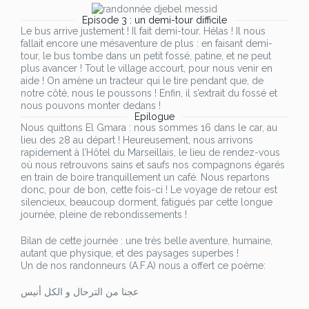
Episode 3 : un demi-tour difficile
Le bus arrive justement ! Il fait demi-tour. Hélas ! Il nous
fallait encore une mésaventure de plus : en faisant demi-
tour, le bus tombe dans un petit fossé, patine, et ne peut
plus avancer ! Tout le village accourt, pour nous venir en
aide ! On amène un tracteur qui le tire pendant que, de
notre côté, nous le poussons ! Enfin, il s’extrait du fossé et
nous pouvons monter dedans !
Epilogue
Nous quittons El Gmara : nous sommes 16 dans le car, au
lieu des 28 au départ ! Heureusement, nous arrivons
rapidement à l’Hôtel du Marseillais, le lieu de rendez-vous
où nous retrouvons sains et saufs nos compagnons égarés
en train de boire tranquillement un café. Nous repartons
donc, pour de bon, cette fois-ci ! Le voyage de retour est
silencieux, beaucoup dorment, fatigués par cette longue
journée, pleine de rebondissements !
Bilan de cette journée : une très belle aventure, humaine,
autant que physique, et des paysages superbes !
Un de nos randonneurs (A.F.A) nous a offert ce poème:
عجنا من الترحال و الكل أنيس