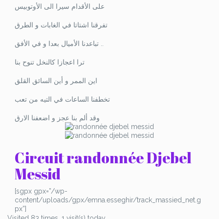
على الأقدام سيرا الى الأوتوبيس
تفرقنا اشتاتا في الغابات و الطرق
تباعدنا الأميال بعدا و في الأفق ..
ترا اعجازا كالنخل تنوح بنا
اين الممر و أين السائق القلق
تخطفنا الساعات في التيه من تعب
وقد ألم بنا عجز و اضعفنا الارق
Circuit randonnée Djebel
Messid
[sgpx gpx=”/wp-
content/uploads/gpx/emna.esseghir/track_massied_net.g
px”]
Visited 83 times, 1 visit(s) today