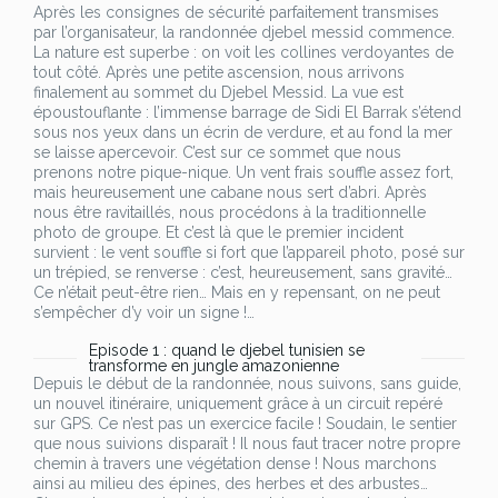
Après les consignes de sécurité parfaitement transmises
par l’organisateur, la randonnée djebel messid commence.
La nature est superbe : on voit les collines verdoyantes de
tout côté. Après une petite ascension, nous arrivons
finalement au sommet du Djebel Messid. La vue est
époustouflante : l’immense barrage de Sidi El Barrak s’étend
sous nos yeux dans un écrin de verdure, et au fond la mer
se laisse apercevoir. C’est sur ce sommet que nous
prenons notre pique-nique. Un vent frais souffle assez fort,
mais heureusement une cabane nous sert d’abri. Après
nous être ravitaillés, nous procédons à la traditionnelle
photo de groupe. Et c’est là que le premier incident
survient : le vent souffle si fort que l’appareil photo, posé sur
un trépied, se renverse : c’est, heureusement, sans gravité…
Ce n’était peut-être rien… Mais en y repensant, on ne peut
s’empêcher d’y voir un signe !…
Episode 1 : quand le djebel tunisien se
transforme en jungle amazonienne
Depuis le début de la randonnée, nous suivons, sans guide,
un nouvel itinéraire, uniquement grâce à un circuit repéré
sur GPS. Ce n’est pas un exercice facile ! Soudain, le sentier
que nous suivions disparaît ! Il nous faut tracer notre propre
chemin à travers une végétation dense ! Nous marchons
ainsi au milieu des épines, des herbes et des arbustes…