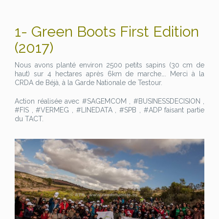
1- Green Boots First Edition
(2017)
Nous avons planté environ 2500 petits sapins (30 cm de
haut) sur 4 hectares après 6km de marche…. Merci à la
CRDA de Béjà, à la Garde Nationale de Testour.
Action réalisée avec #SAGEMCOM , #BUSINESSDECISION ,
#FIS , #VERMEG , #LINEDATA , #SPB , #ADP faisant partie
du TACT.