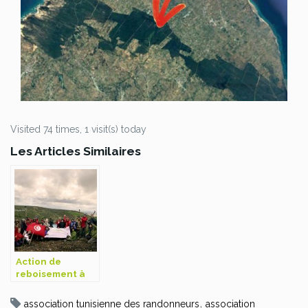
Visited 74 times, 1 visit(s) today
Les Articles Similaires
Action de
reboisement à
Testour
,
association tunisienne des randonneurs
association