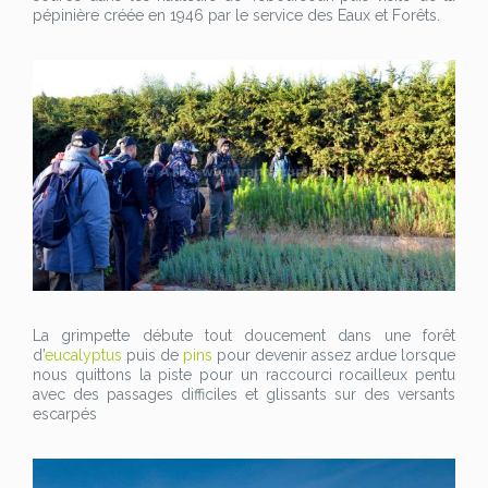
pépinière créée en 1946 par le service des Eaux et Forêts.
La grimpette débute tout doucement dans une forêt
d’
eucalyptus
puis de
pins
pour devenir assez ardue lorsque
nous quittons la piste pour un raccourci rocailleux pentu
avec des passages difficiles et glissants sur des versants
escarpés