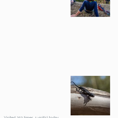
Visited 250 times, 1 visit(s) today