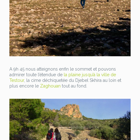
A 9h 45 nous atteignons enfin le sommet et pouvons
admirer toute l’étendue de
la plaine jusqu’à la ville de
Testour
, la cime déchiquetée du Djebel Skhira au loin et
plus encore le
Zaghouan
tout au fond.