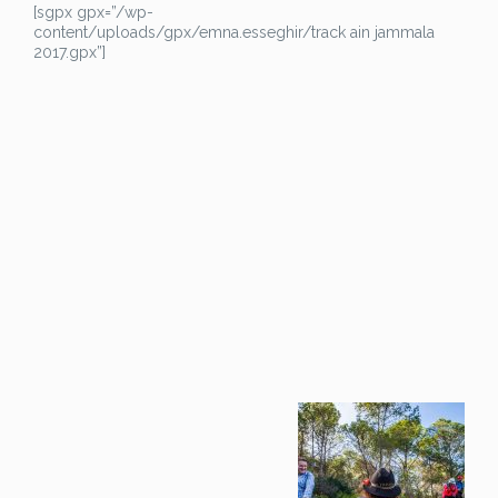
[sgpx gpx=”/wp-
content/uploads/gpx/emna.esseghir/track ain jammala
2017.gpx”]