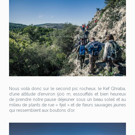
Nous voilà donc sur le second pic rocheux, le Kef Ghraba,
d’une altitude d’environ 500 m, essoufflés et bien heureux
de prendre notre pause déjeuner sous un beau soleil et au
milieu de plants de rue « fijel » et de fleurs sauvages jaunes
qui ressemblent aux boutons d’or.