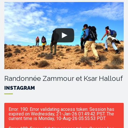
Randonnée Zammour et Ksar Hallouf
INSTAGRAM
Error: 190: Error validating access token: Session has
expired on Wednesday, 21-Jan-26 01:49:42 PST. The
current time is Monday, 10-Aug-26 05:55:53 PDT.