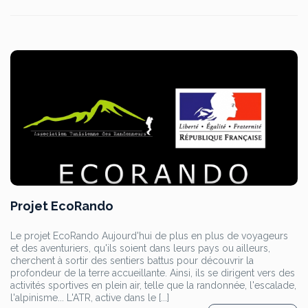
Projet EcoRando
Le projet EcoRando Aujourd'hui de plus en plus de voyageurs
et des aventuriers, qu'ils soient dans leurs pays ou ailleurs,
cherchent à sortir des sentiers battus pour découvrir la
profondeur de la terre accueillante. Ainsi, ils se dirigent vers des
activités sportives en plein air, telle que la randonnée, l'escalade,
l'alpinisme... L'ATR, active dans le [...]