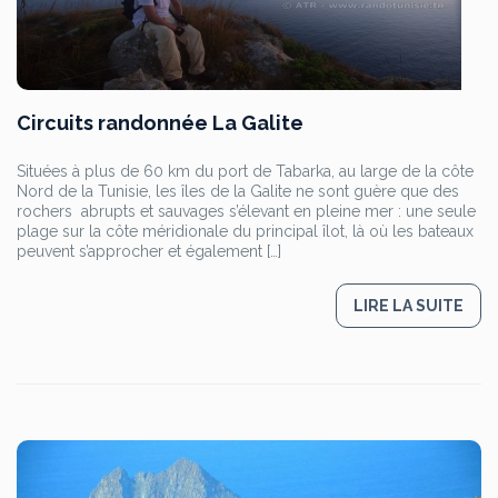
Circuits randonnée La Galite
Situées à plus de 60 km du port de Tabarka, au large de la côte
Nord de la Tunisie, les îles de la Galite ne sont guère que des
rochers abrupts et sauvages s’élevant en pleine mer : une seule
plage sur la côte méridionale du principal îlot, là où les bateaux
peuvent s’approcher et également […]
LIRE LA SUITE