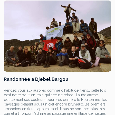
Randonnée a Djebel Bargou
Rendez vous aux aurores comme d’habitude, tiens… cette fois
c’est notre bout-en-train qui accuse retard.. L’aube affiche
doucement ses couleurs pourpres derrière le Boukornine, les
paysages défilent sous un ciel encore brumeux, les premiers
amandiers en fleurs apparaissent. Nous ne sommes plus très
loin et à l’horizon j’admire au passage une enfilade de nuages