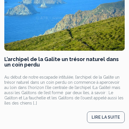
L’archipel de la Galite un trésor naturel dans
un coin perdu
Au début de notre escapade intitulée, l’archipel de la Galite un
trésor naturel dans un coin perdu on commence à apercevoir
au loin dans l’horizon l’île centrale de l’archipel (La Galite) mais
aussi les Galitons de l’est formé par deux îles, à savoir : Le
Galiton et La fauchelle et les Galitons de l’ouest appelé aussi les
îles des chiens […]
LIRE LA SUITE