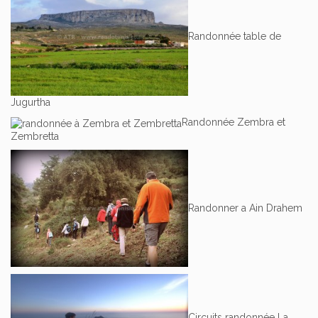
Randonnée table de
Jugurtha
Randonnée Zembra et
Zembretta
Randonner a Ain Drahem
Circuits randonnée La