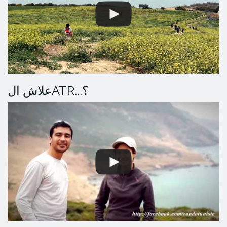
علاش الATR...؟