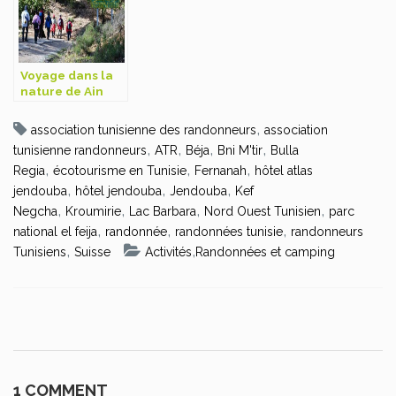
Voyage dans la
nature de Ain
Soltan Feija
,
association tunisienne des randonneurs
association
,
,
,
,
tunisienne randonneurs
ATR
Béja
Bni M'tir
Bulla
,
,
,
Regia
écotourisme en Tunisie
Fernanah
hôtel atlas
,
,
,
jendouba
hôtel jendouba
Jendouba
Kef
,
,
,
,
Negcha
Kroumirie
Lac Barbara
Nord Ouest Tunisien
parc
,
,
,
national el feija
randonnée
randonnées tunisie
randonneurs
,
,
Tunisiens
Suisse
Activités
Randonnées et camping
1 COMMENT