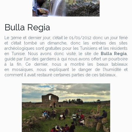
Bulla Regia
Le 3ème et dernier jour, c’était le 01/01/2012 donc un jour férié
et c’était tombé un dimanche, donc les entrées des sites
archéologiques sont gratuites pour les Tunisiens et les résidents
en Tunisie. Nous avons donc visité, le site de
Bulla Regia
,
guidé par l’un des gardiens à qui nous avons offert un pourboire
à la fin. Ce dernier, nous a montré les beaux tableaux
en mosaïques, nous expliquant le danger de l’humidité et
comment il avait restauré certaines parties de ces tableaux.