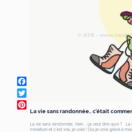
F
a
T
c
La vie sans randonnée.. c’était commen
w
P
e
i
i
La vie sans randonnée.. hein... ça veut dire quoi ? L
b
miniature et c'est vrai, je vole ! Oui je vole grâce à 
t