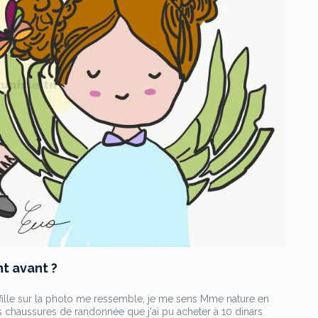
t avant ?
a fille sur la photo me ressemble, je me sens Mme nature en
mes chaussures de randonnée que j'ai pu acheter à 10 dinars