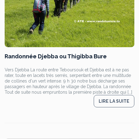
Randonnée Djebba ou Thigibba Bure
Vers Djebba La route entre Teboursouk et Djebba est à ne pas
rater, toute en lacets très serrés, serpentant entre une multitude
de collines d'un vert intense. 9 h 30 notre bus décharge ses
passagers en hauteur après le village de Djebba. La randonnée
Tout de suite nous empruntons la première piste à droite qui [...]
LIRE LA SUITE