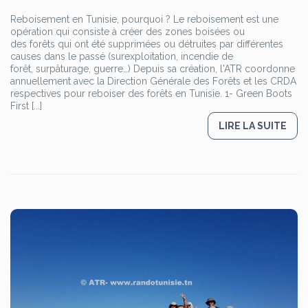
Reboisement en Tunisie, pourquoi ? Le reboisement est une
opération qui consiste à créer des zones boisées ou
des forêts qui ont été supprimées ou détruites par différentes
causes dans le passé (surexploitation, incendie de
forêt, surpâturage, guerre…) Depuis sa création, l'ATR coordonne
annuellement avec la Direction Générale des Forêts et les CRDA
respectives pour reboiser des forêts en Tunisie. 1- Green Boots
First [...]
LIRE LA SUITE