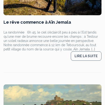
Le rêve commence à Aïn Jemala
La randonnée 6h 45, le ciel s’éclaircit peu à peu à l'Est tandis
qu'une mer de brume recouvre encore les champs ; à Testour
un soleil radieux annonce une belle journée en perspective.
Notre randonnée commence à 12 km de Teboursouk, au tout
petit village du nom de la source qui y coule, Aïn Jemala. [...]
LIRE LA SUITE