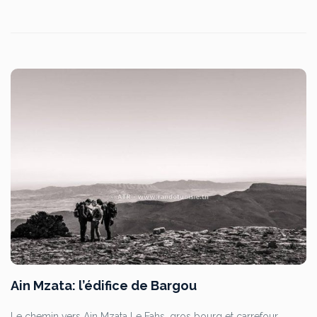
Ain Mzata: l’édifice de Bargou
Le chemin vers Ain Mzata Le Fahs, gros bourg et carrefour