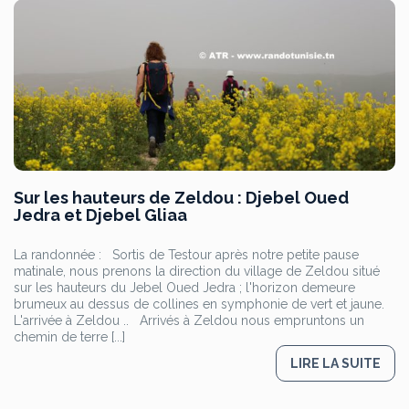
Sur les hauteurs de Zeldou : Djebel Oued
Jedra et Djebel Gliaa
La randonnée : Sortis de Testour après notre petite pause
matinale, nous prenons la direction du village de Zeldou situé
sur les hauteurs du Jebel Oued Jedra ; l'horizon demeure
brumeux au dessus de collines en symphonie de vert et jaune.
L'arrivée à Zeldou .. Arrivés à Zeldou nous empruntons un
chemin de terre [...]
LIRE LA SUITE