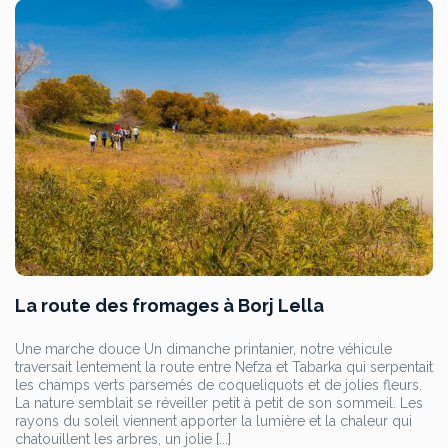
La route des fromages à Borj Lella
Une marche douce Un dimanche printanier, notre véhicule
traversait lentement la route entre Nefza et Tabarka qui serpentait
les champs verts parsemés de coqueliquots et de jolies fleurs.
La nature semblait se réveiller petit à petit de son sommeil. Les
rayons du soleil viennent apporter la lumière et la chaleur qui
chatouillent les arbres, un jolie [...]