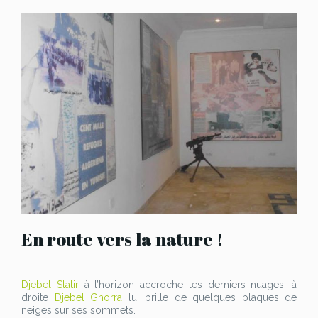
En route vers la nature !
Djebel Statir
à l’horizon accroche les derniers nuages, à
droite
Djebel Ghorra
lui brille de quelques plaques de
neiges sur ses sommets.