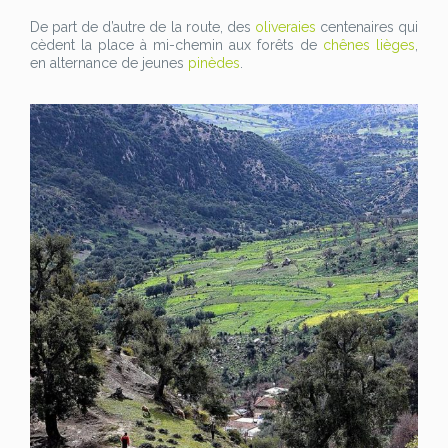
De part de d’autre de la route, des
oliveraies
centenaires qui
cèdent la place à mi-chemin aux forêts de
chênes lièges
,
en alternance de jeunes
pinèdes
.