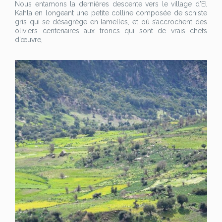
Nous entamons la dernières descente vers le village d’El
Kahla en longeant une petite colline composée de schiste
gris qui se désagrège en lamelles, et où s’accrochent des
oliviers centenaires aux troncs qui sont de vrais chefs
d’œuvre,