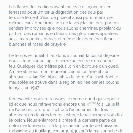
Les flancs des collines ayant toutes été façonnées en
terrasses pour limiter la dégradation des sols par
leruissellement d’eau de pluie et aussi pour retenir ces
mêmes eaux pour irrigation de la végétation, c’est par ces
sentiers improvisés que nous allons cheminer, profitant du
parfum des romarins en fleurs, des globulaires appelées
aussi marguerites bleues et même des dernières fleurs
blanches et roses de bruyère.
Le temps est idéal, il fait doux à souhait, la pause déjeuner
nous attend sur un tapis d’herbe au centre d’un coupe-
feu. Quelques kilomètres plus loin en bordure d’un oued,
Am Rejeb nous montre une ancienne fontaine et son
abreuvoir, « Aïn Sidi Abdallah » du nom d’un saint dont le
mausolée se trouve dans la région, édifiée par les colons
français en 1947.
Redescente, nous retrouvons le même oued qui serpente
ème
ici et que nous retraversons encore une 3
fois. Là le lit
de l’oued est profond, soit que l’écoulement fut très
abondant en d’autres temps soit que le ravinement soit dû à
l’érosion. Nous entamons à présent la dernière partie de
notre randonnée sur un large chemin bordé de buissons
d’absinthe au feuillage vert argent, jusqu’à la maisonnette de