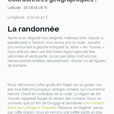
Latitude : 36°28’18.06″N
Longitude : 9°24’20.42″E
La randonnée
Après avoir dégusté nos beignets matinaux bien chauds si
appétissants à Testour, nous avons pris la route ; aussitôt
pris le tournant à gauche indiquant le Jebel « Aïn Younes »
nous entrons dans une très belle région agricole très
vallonnée et verdoyante, où les parcelles sont encore
heureusement limitées naturellement d’aloès ou de figuiers
de barbarie.
Nous retrouvons notre guide Am Rejeb qui va guider nos
pas tout d’abord jusqu’aux vestiges romains qui couvrent le
henchir Cherif en contrebas de la route. La région de Aïn
Younes s’appelait Aquae du temps des romains. Nous ne
sommes qu’à 20 km de Dougga et l’ancienne
voie romaine
allant de Carthage à Théveste
(Tebessa, en Algérie) passe
par cette région, nous en verrons une petite partie un peu