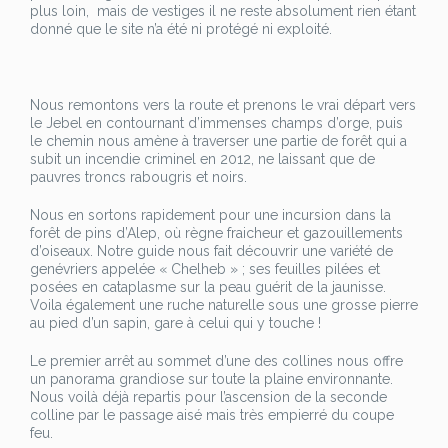
plus loin, mais de vestiges il ne reste absolument rien étant
donné que le site n’a été ni protégé ni exploité.
Nous remontons vers la route et prenons le vrai départ vers
le Jebel en contournant d’immenses champs d’orge, puis
le chemin nous amène à traverser une partie de forêt qui a
subit un incendie criminel en 2012, ne laissant que de
pauvres troncs rabougris et noirs.
Nous en sortons rapidement pour une incursion dans la
forêt de pins d’Alep, où règne fraicheur et gazouillements
d’oiseaux. Notre guide nous fait découvrir une variété de
genévriers appelée « Chelheb » ; ses feuilles pilées et
posées en cataplasme sur la peau guérit de la jaunisse.
Voila également une ruche naturelle sous une grosse pierre
au pied d’un sapin, gare à celui qui y touche !
Le premier arrêt au sommet d’une des collines nous offre
un panorama grandiose sur toute la plaine environnante.
Nous voilà déjà repartis pour l’ascension de la seconde
colline par le passage aisé mais très empierré du coupe
feu.