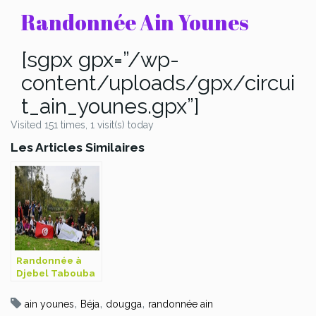
Randonnée Ain Younes
[sgpx gpx=”/wp-
content/uploads/gpx/circui
t_ain_younes.gpx”]
Visited 151 times, 1 visit(s) today
Les Articles Similaires
Randonnée à
Djebel Tabouba
,
,
,
ain younes
Béja
dougga
randonnée ain