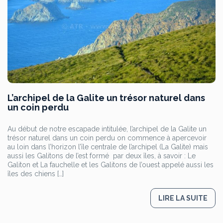
L’archipel de la Galite un trésor naturel dans
un coin perdu
Au début de notre escapade intitulée, l’archipel de la Galite un
trésor naturel dans un coin perdu on commence à apercevoir
au loin dans l’horizon l’île centrale de l’archipel (La Galite) mais
aussi les Galitons de l’est formé par deux îles, à savoir : Le
Galiton et La fauchelle et les Galitons de l’ouest appelé aussi les
îles des chiens […]
LIRE LA SUITE