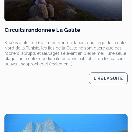
Circuits randonnée La Galite
Situées à plus de 60 km du port de Tabarka, au large de la côte
Nord de la Tunisie, les îles de la Galite ne sont guère que des
rochers abrupts et sauvages s’élevant en pleine mer : une seule
plage sur la côte méridionale du principal îlot, là où les bateaux
peuvent s’approcher et également […]
LIRE LA SUITE