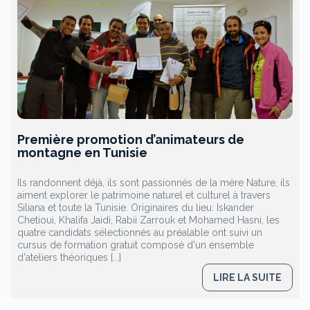
Première promotion d’animateurs de
montagne en Tunisie
Ils randonnent déjà, ils sont passionnés de la mère Nature, ils
aiment explorer le patrimoine naturel et culturel à travers
Siliana et toute la Tunisie. Originaires du lieu: Iskander
Chetioui, Khalifa Jaidi, Rabii Zarrouk et Mohamed Hasni, les
quatre candidats sélectionnés au préalable ont suivi un
cursus de formation gratuit composé d'un ensemble
d'ateliers théoriques [...]
LIRE LA SUITE