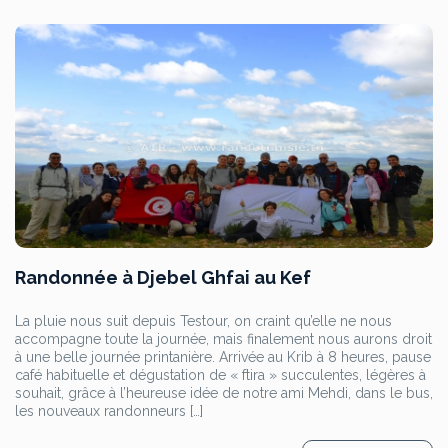
Randonnée à Djebel Ghfai au Kef
La pluie nous suit depuis Testour, on craint qu’elle ne nous
accompagne toute la journée, mais finalement nous aurons droit
à une belle journée printanière. Arrivée au Krib à 8 heures, pause
café habituelle et dégustation de « ftira » succulentes, légères à
souhait, grâce à l’heureuse idée de notre ami Mehdi, dans le bus,
les nouveaux randonneurs […]