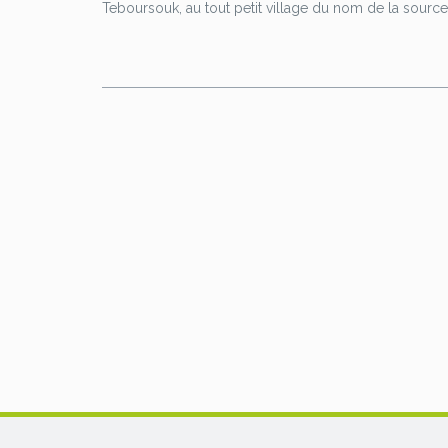
n
Teboursouk, au tout petit village du nom de la source q
o
t
t
o
e
e
k
r
r
e
s
t