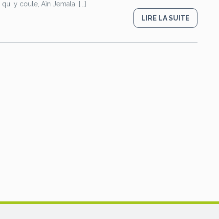
ui y coule, Aïn Jemala. [...]
LIRE LA SUITE