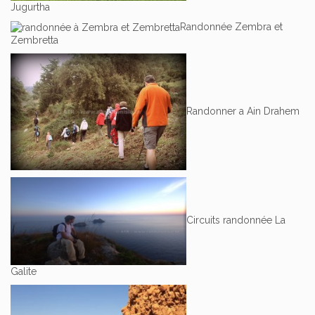
Jugurtha
Randonnée Zembra et
Zembretta
Randonner a Ain Drahem
Circuits randonnée La
Galite