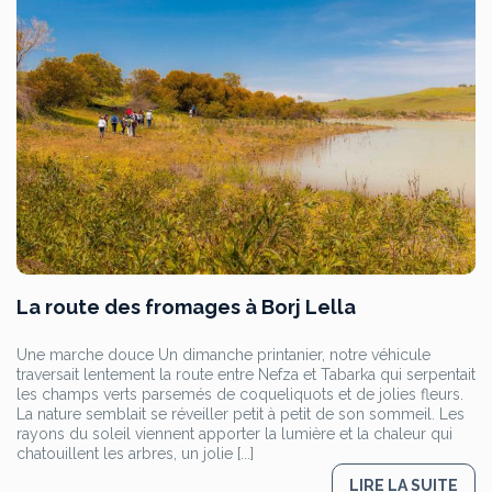
La route des fromages à Borj Lella
Une marche douce Un dimanche printanier, notre véhicule
traversait lentement la route entre Nefza et Tabarka qui serpentait
les champs verts parsemés de coqueliquots et de jolies fleurs.
La nature semblait se réveiller petit à petit de son sommeil. Les
rayons du soleil viennent apporter la lumière et la chaleur qui
chatouillent les arbres, un jolie [...]
LIRE LA SUITE