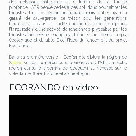
des richesses naturelles et culturelles de la Tunisie
profonde, l’ATR pense certes à des solutions pour attirer les
touristes dans nos régions intérieures, mais tout en ayant la
garanti de sauvegarder ce trésor pour les générations
futures. C’est dans ce cadre que notre association prône
l’instauration d’une activité de randonnée praticable par les
touristes tunisiens et étrangers et qui est, au même temps,
écologique et durable. D’où l’idée du lancement du projet
EcoRando.
Dans sa première version, EcoRando, ciblera la région de
Siliana
, vu les nombreuses expériences de l’ATR sur cette
région qui lui ont permis de découvrir sa richesse sur le
volet faune, flore, histoire et archéologie.
ECORANDO en video