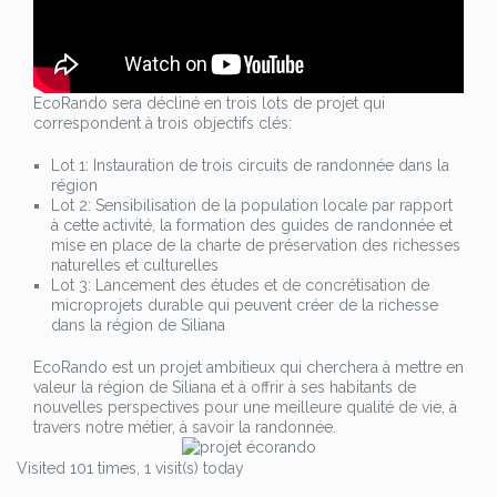
EcoRando sera décliné en trois lots de projet qui
correspondent à trois objectifs clés:
Lot 1: Instauration de trois circuits de randonnée dans la
région
Lot 2: Sensibilisation de la population locale par rapport
à cette activité, la formation des guides de randonnée et
mise en place de la charte de préservation des richesses
naturelles et culturelles
Lot 3: Lancement des études et de concrétisation de
microprojets durable qui peuvent créer de la richesse
dans la région de Siliana
EcoRando est un projet ambitieux qui cherchera à mettre en
valeur la région de Siliana et à offrir à ses habitants de
nouvelles perspectives pour une meilleure qualité de vie, à
travers notre métier, à savoir la randonnée.
Visited 101 times, 1 visit(s) today