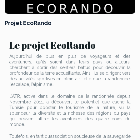
Projet EcoRando
Le projet EcoRando
Aujourd’hui de plus en plus de voyageurs et des
aventuriers, qu’ils soient dans leurs pays ou ailleurs,
cherchent à sortir des sentiers battus pour découvrir la
profondeur de la terre accueillante. Ainsi, ils se dirigent vers
des activités sportives en plein air, telle que la randonnée,
l’escalade, l’alpinisme…
L’ATR, active dans le domaine de la randonnée depuis
Novembre 2011, a découvert le potentiel que cache la
Tunisie pour booster le tourisme de la nature, vu la
splendeur, la diversité et la richesse des régions du pays
qui peuvent attirer les aventuriers des quatre coins du
monde.
Toutefois, en tant qu’association soucieuse de la sauvegarde