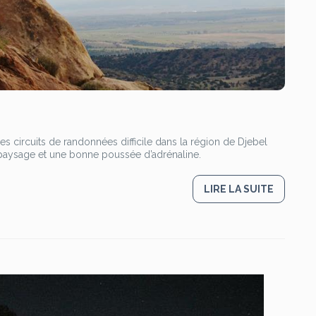
es circuits de randonnées difficile dans la région de Djebel
e paysage et une bonne poussée d’adrénaline.
LIRE LA SUITE