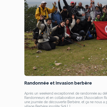
Randonnée et Invasion berbère
Après un weekend exceptionnel de randonnée au débu
Randonneurs et en collaboration avec l’Associatio
une journée de découverte Berbère, et ça ne nous a p
village Berbère insolite Sidi […]