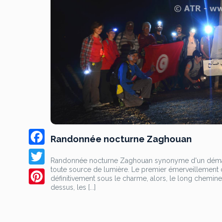
Randonnée nocturne Zaghouan
F
Randonnée nocturne Zaghouan synonyme d'un démarrage
a
toute source de lumière. Le premier émerveillement c
T
définitivement sous le charme, alors, le long chemine
c
w
dessus, les [...]
P
e
i
i
b
t