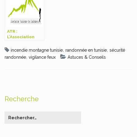
ATR :
L’Association
Tunisienne des
Randonneurs
,
,
incendie montagne tunisie
randonnée en tunisie
sécurité
voit le jour
,
randonnée
vigilance feux
Astuces & Conseils
Recherche