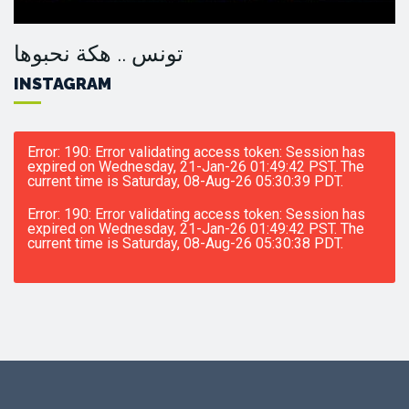
تونس .. هكة نحبوها
INSTAGRAM
Error: 190: Error validating access token: Session has
expired on Wednesday, 21-Jan-26 01:49:42 PST. The
current time is Saturday, 08-Aug-26 05:30:39 PDT.
Error: 190: Error validating access token: Session has
expired on Wednesday, 21-Jan-26 01:49:42 PST. The
current time is Saturday, 08-Aug-26 05:30:38 PDT.