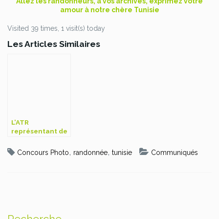
Allez les randonneurs, à vos archives, exprimez votre
amour à notre chère Tunisie
Visited 39 times, 1 visit(s) today
Les Articles Similaires
L’ATR
représentant de
la Tunisie au
salon des
,
,
Concours Photo
randonnée
tunisie
Communiqués
randonnées
paris 2012