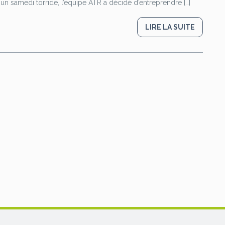
ar un samedi torride, l’équipe ATR a décidé d’entreprendre […]
LIRE LA SUITE