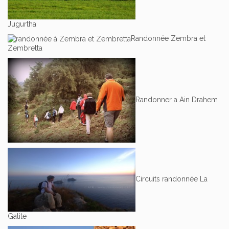
Jugurtha
Randonnée Zembra et
Zembretta
Randonner a Ain Drahem
Circuits randonnée La
Galite