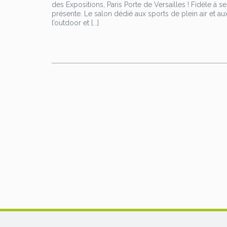
n
des Expositions, Paris Porte de Versailles ! Fidèle à 
o
t
présente. Le salon dédié aux sports de plein air et a
t
l’outdoor et [...]
o
e
e
k
r
r
e
s
t