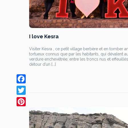
I love Kesra
Visiter Kesra , ce petit village berbère et en tomber 
tortueux connus que par les habitants, qui dévalent a
verdure enchevêtrée, entre les troncs nus et effeuillé
détour d’un [...]
F
a
T
c
w
P
e
i
i
b
t