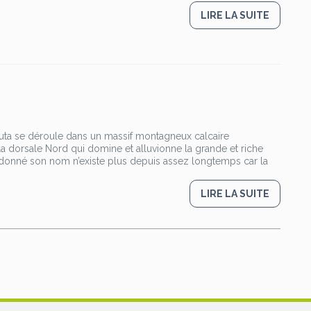
LIRE LA SUITE
uta se déroule dans un massif montagneux calcaire
 la dorsale Nord qui domine et alluvionne la grande et riche
i a donné son nom n’existe plus depuis assez longtemps car la
LIRE LA SUITE