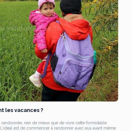
t les vacances ?
 randonnée, rien de mieux que de vivre cette formidable
ts. L'idéal est de commencer à randonner avec eux avant même