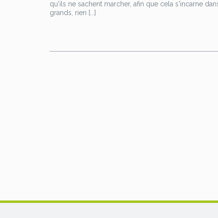
n
qu'ils ne sachent marcher, afin que cela s'incarne dan
o
t
grands, rien [...]
t
o
e
e
k
r
r
e
s
t