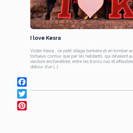
I love Kesra
Visiter Kesra , ce petit village berbère et en tomber 
tortueux connus que par les habitants, qui dévalent a
verdure enchevêtrée, entre les troncs nus et effeuillé
détour d’un [...]
F
a
T
c
w
P
e
i
i
b
t