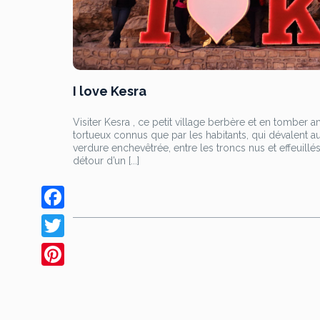
I love Kesra
Visiter Kesra , ce petit village berbère et en tomber 
tortueux connus que par les habitants, qui dévalent a
verdure enchevêtrée, entre les troncs nus et effeuillé
détour d’un [...]
F
a
T
c
w
P
e
i
i
b
t