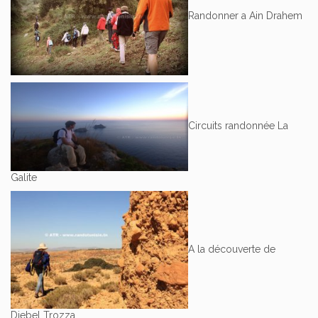
Randonner a Ain Drahem
Circuits randonnée La
Galite
A la découverte de
Djebel Trozza