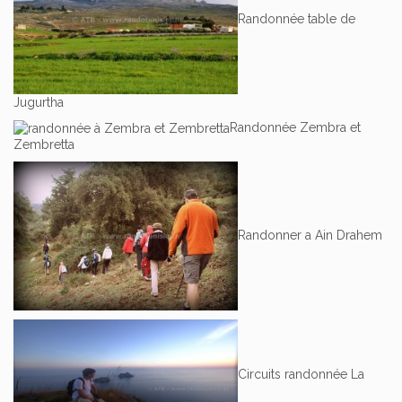
Randonnée table de
Jugurtha
Randonnée Zembra et
Zembretta
Randonner a Ain Drahem
Circuits randonnée La