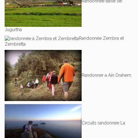
Randonnée table de
Jugurtha
Randonnée Zembra et
Zembretta
Randonner a Ain Drahem
Circuits randonnée La