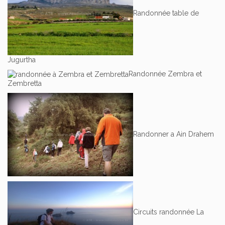
Randonnée table de
Jugurtha
Randonnée Zembra et
Zembretta
Randonner a Ain Drahem
Circuits randonnée La