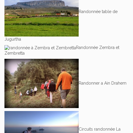
Randonnée table de
Jugurtha
Randonnée Zembra et
Zembretta
Randonner a Ain Drahem
Circuits randonnée La